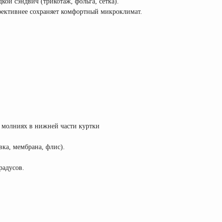
кой сэндвич (трикотаж, фольга, сетка).
ффективнее сохраняет комфортный микроклимат.
а молниях в нижней части куртки
вка, мембрана, флис).
радусов.