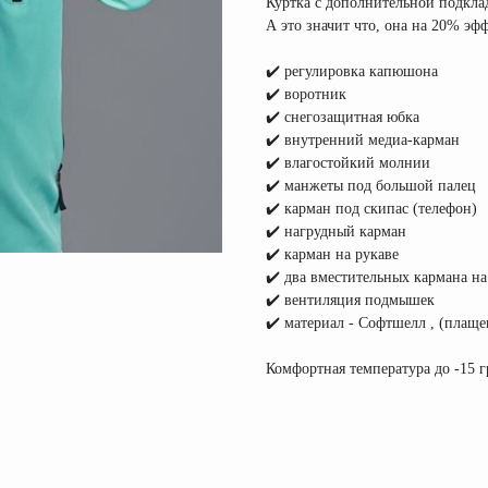
Куртка с дополнительной подклад
А это значит что, она на 20% э
⠀
✔️ регулировка капюшона
✔️ воротник
✔️ снегозащитная юбка
✔️ внутренний медиа-карман
✔️ влагостойкий молнии
✔️ манжеты под большой палец
✔️ карман под скипас (телефон)
✔️ нагрудный карман
✔️ карман на рукаве
✔️ два вместительных кармана н
✔️ вентиляция подмышек
✔️ материал - Софтшелл , (плаще
⠀
Комфортная температура до -15 г
⠀