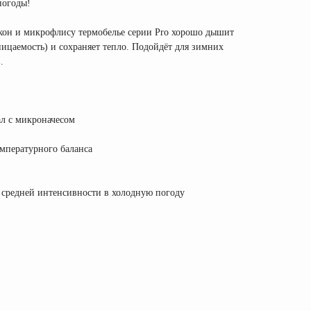
погоды!
окон и микрофлису термобелье серии Pro хорошо дышит
ицаемость) и сохраняет тепло. Подойдёт для зимних
.
л с микроначесом
мпературного баланса
 средней интенсивности в холодную погоду