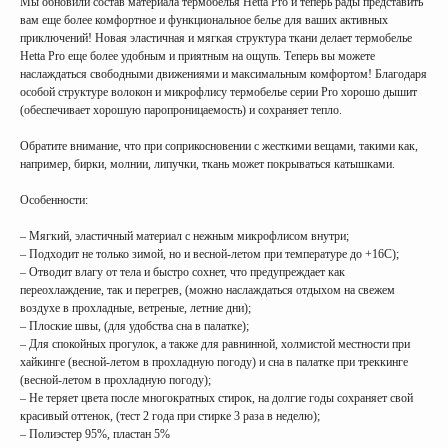
Мы обновили состав материала термобелья Hetta Pro и теперь рады представить
вам еще более комфортное и функциональное белье для ваших активных
приключений! Новая эластичная и мягкая структура ткани делает термобелье
Hetta Pro еще более удобным и приятным на ощупь. Теперь вы можете
наслаждаться свободными движениями и максимальным комфортом! Благодаря
особой структуре волокон и микрофлису термобелье серии Pro хорошо дышит
(обеспечивает хорошую паропроницаемость) и сохраняет тепло.
Обратите внимание, что при соприкосновении с жесткими вещами, такими как,
например, бирки, молнии, липучки, ткань может покрываться катышками.
Особенности:
– Мягкий, эластичный материал с нежным микрофлисом внутри;
– Подходит не только зимой, но и весной-летом при температуре до +16С);
– Отводит влагу от тела и быстро сохнет, что предупреждает как
переохлаждение, так и перегрев, (можно наслаждаться отдыхом на свежем
воздухе в прохладные, ветреные, летние дни);
– Плоские швы, (для удобства сна в палатке);
– Для спокойных прогулок, а также для равнинной, холмистой местности при
хайкинге (весной-летом в прохладную погоду) и сна в палатке при треккинге
(весной-летом в прохладную погоду);
– Не теряет цвета после многократных стирок, на долгие годы сохраняет свой
красивый оттенок, (тест 2 года при стирке 3 раза в неделю);
– Полиэстер 95%, пластан 5%