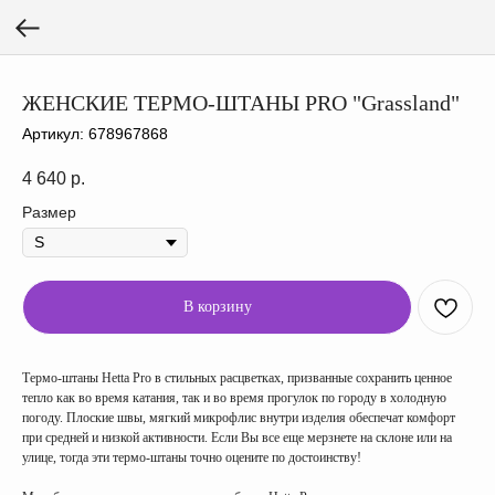
ЖЕНСКИЕ ТЕРМО-ШТАНЫ PRO "Grassland"
Артикул:
678967868
4 640
р.
Размер
В корзину
Термо-штаны Hetta Pro в стильных расцветках, призванные сохранить ценное
тепло как во время катания, так и во время прогулок по городу в холодную
погоду. Плоские швы, мягкий микрофлис внутри изделия обеспечат комфорт
при средней и низкой активности. Если Вы все еще мерзнете на склоне или на
улице, тогда эти термо-штаны точно оцените по достоинству!