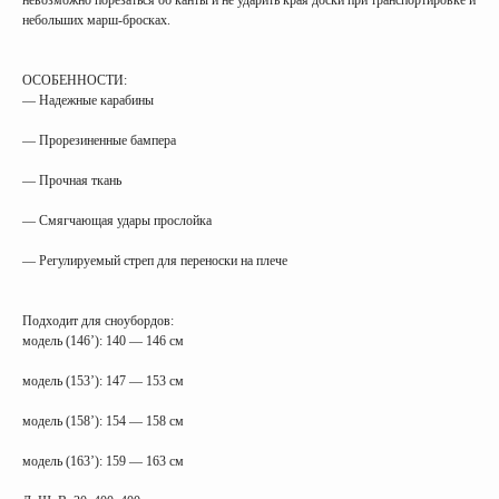
невозможно порезаться об канты и не ударить края доски при транспортировке и
небольших марш-бросках.
ОСОБЕННОСТИ:
— Надежные карабины
— Прорезиненные бампера
— Прочная ткань
— Смягчающая удары прослойка
— Регулируемый стреп для переноски на плече
Подходит для сноубордов:
модель (146’): 140 — 146 см
модель (153’): 147 — 153 см
модель (158’): 154 — 158 см
модель (163’): 159 — 163 см