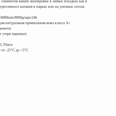
 элементом вашей экипировки в любых поездках как в
агрессивного катания в парках или на уличных спотах.
10000mm/8000g/sqm/24h
щая натуральная премиальная кожа класса А+
анжеты
от утери варежки)
G Fleece
 от -25°C до +5°C