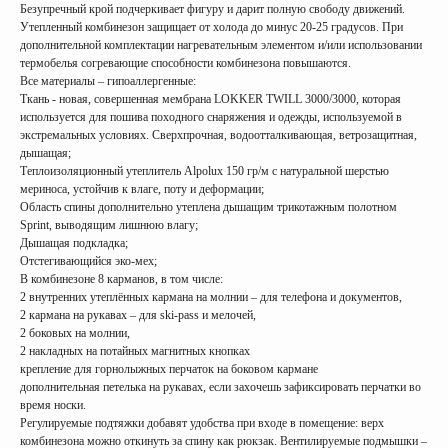
Безупречный крой подчеркивает фигуру и дарит полную свободу движений.
Утепленный комбинезон защищает от холода до минус 20-25 градусов. При
дополнительной комплектации нагревательным элементом и/или использовании
термобелья согревающие способности комбинезона повышаются.
Все материалы – гипоаллергенные:
Ткань - новая, совершенная мембрана LOKKER TWILL 3000/3000, которая
используется для пошива походного снаряжения и одежды, используемой в
экстремальных условиях. Сверхпрочная, водоотталкивающая, ветрозащитная,
дышащая;
Теплоизоляционный утеплитель Alpolux 150 гр/м с натуральной шерстью
мериноса, устойчив к влаге, поту и деформации;
Область спины дополнительно утеплена дышащим трикотажным полотном
Sprint, выводящим лишнюю влагу;
Дышащая подкладка;
Отстегивающийся эко-мех;
В комбинезоне 8 карманов, в том числе:
2 внутренних утеплённых кармана на молнии – для телефона и документов,
2 кармана на рукавах – для ski-pass и мелочей,
2 боковых на молнии,
2 накладных на потайных магнитных кнопках
крепление для горнолыжных перчаток на боковом кармане
дополнительная петелька на рукавах, если захочешь зафиксировать перчатки во
время носки.
Регулируемые подтяжки добавят удобства при входе в помещение: верх
комбинезона можно откинуть за спину как рюкзак. Вентилируемые подмышки –