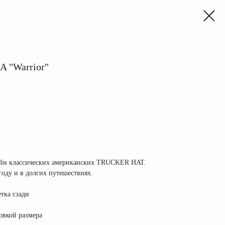
 "Warrior"
зайн классических американских TRUCKER HAT.
году и в долгих путешествиях.
етка сзади
ровкой размера